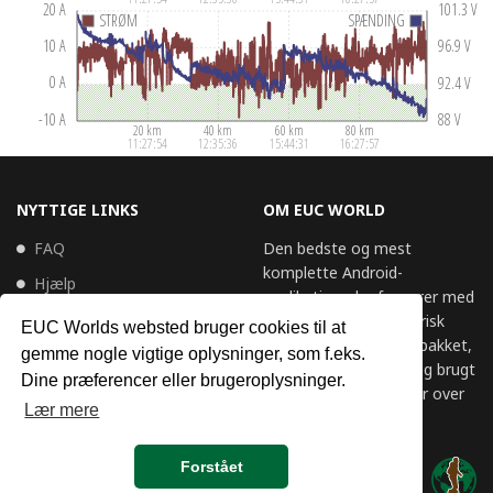
NYTTIGE LINKS
OM EUC WORLD
FAQ
Den bedste og mest
komplette Android-
Hjælp
applikation, der fungerer med
Vilkår for brug
enhver moderne elektrisk
EUC Worlds websted bruger cookies til at
enhedscykel. Feature-pakket,
Fortrolighedspolitik
gemme nogle vigtige oplysninger, som f.eks.
højt vurderet, elsket og brugt
Dine præferencer eller brugeroplysninger.
Cookiepolitik
hver dag af EUC-bruger over
Lær mere
hele kloden.
2019-2025 © Alle rettigheder
Forstået
forbeholdes