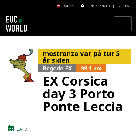
DANSK
|
PRÆFERENCER
|
LOG PÅ
mostronzo var på tur 5
år siden
Begode EX
99.1 km
EX Corsica
day 3 Porto
Ponte Leccia
DATO