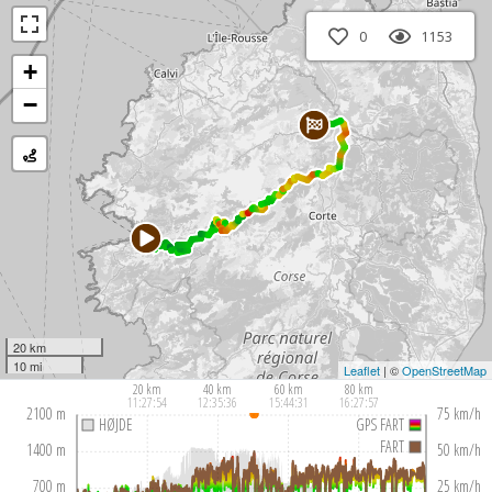
0
1153
+
−
20 km
10 mi
Leaflet
| ©
OpenStreetMap