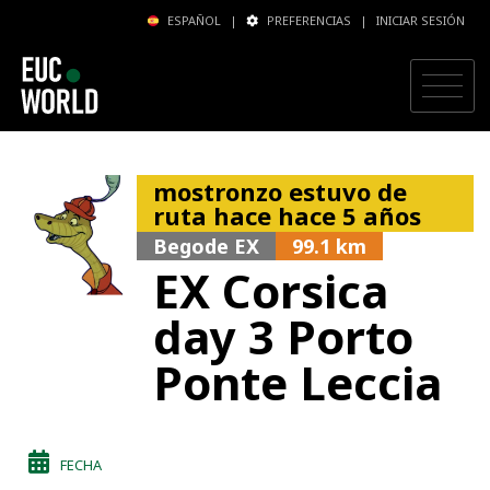
ESPAÑOL
|
PREFERENCIAS
|
INICIAR SESIÓN
mostronzo estuvo de
ruta hace hace 5 años
Begode EX
99.1 km
EX Corsica
day 3 Porto
Ponte Leccia
FECHA