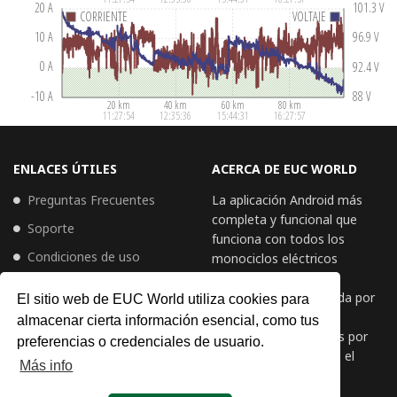
ENLACES ÚTILES
ACERCA DE EUC WORLD
Preguntas Frecuentes
La aplicación Android más
completa y funcional que
Soporte
funciona con todos los
Condiciones de uso
monociclos eléctricos
modernos. Repleta de
Política de privacidad
funciones, bien valorada por
El sitio web de EUC World utiliza cookies para
Política de cookies
los usuarios, querida y
almacenar cierta información esencial, como tus
utilizada todos los días por
preferencias o credenciales de usuario.
monociclistas de todo el
Más info
mundo.