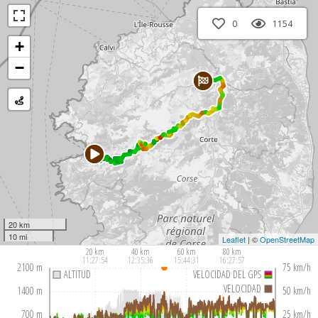
0
1154
+
−
20 km
10 mi
Leaflet
| ©
OpenStreetMap