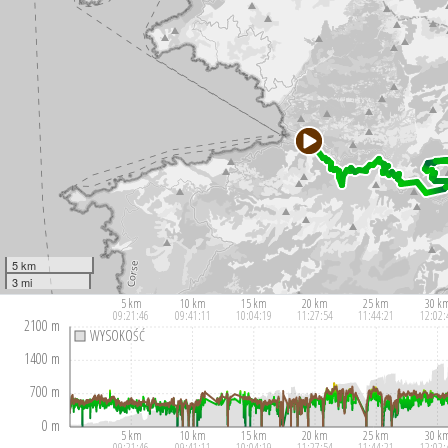
5 km
3 mi