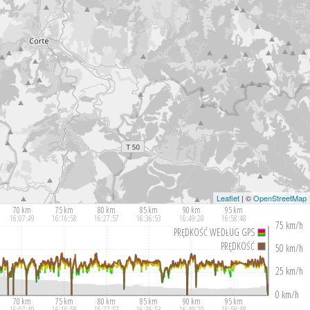
Leaflet
| ©
OpenStreetMap