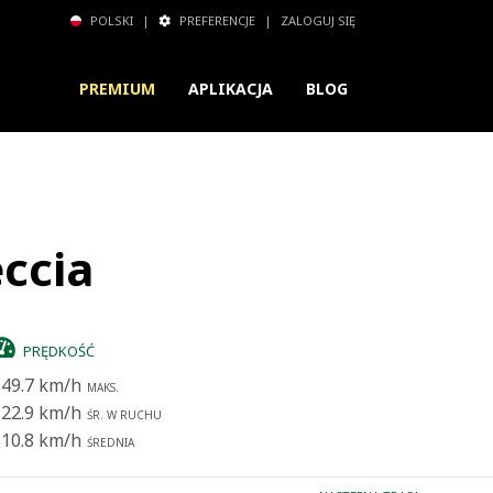
POLSKI
|
PREFERENCJE
|
ZALOGUJ SIĘ
PREMIUM
APLIKACJA
BLOG
eccia
PRĘDKOŚĆ
49.7 km/h
MAKS.
22.9 km/h
ŚR. W RUCHU
10.8 km/h
ŚREDNIA