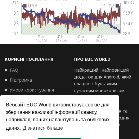
КОРИСНІ ПОСИЛАННЯ
ПРО EUC WORLD
FAQ
Найкращий і найповніший
додаток для Android, який
Підтримка
працює з будь-яким
Умови користування
сучасним моноколесом.
Багатий корисними
Політика приватності
функціями, високо
Вебсайт EUC World використовує cookie для
Політика щодо файлів
оцінений, сподобався та
зберігання важливої інформації сеансу,
cookie
використовується щодня
наприклад, ваших налаштувань та облікових
пілотами моноколіс у
даних.
Дізнатися більше
всьому світі.