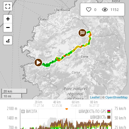
0
1152
+
−
20 km
10 mi
Leaflet
| ©
OpenStreetMap